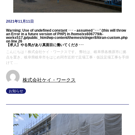
2021年11月11日
Warning
: Use of undefined constant ･･･ - assumed '･･･' (this will throw
an Error in a future version of PHP) in
/home/xs606779/k-
works517.jp/public_html/wp-content/themes/stinger8/itiran-custom.php
on line
26
【求人】やる気があり真面目に働いてくださ･･･
こんにちは！株式会社ケイ・ワークスです。 弊社は、岐阜県各務原市に拠
点を置き、岐阜県岐阜市をはじめ同市近郊で足場工事・仮設足場工事を手掛
けて …
株式会社ケイ・ワークス
お知らせ