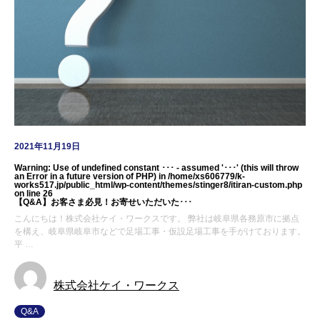
2021年11月19日
Warning
: Use of undefined constant ･･･ - assumed '･･･' (this will throw
an Error in a future version of PHP) in
/home/xs606779/k-
works517.jp/public_html/wp-content/themes/stinger8/itiran-custom.php
on line
26
【Q&A】お客さま必見！お寄せいただいた･･･
こんにちは！株式会社ケイ・ワークスです。 弊社は岐阜県各務原市に拠点
を構え、岐阜県岐阜市などで足場工事・仮設足場工事を手がけております。
平 …
株式会社ケイ・ワークス
Q&A