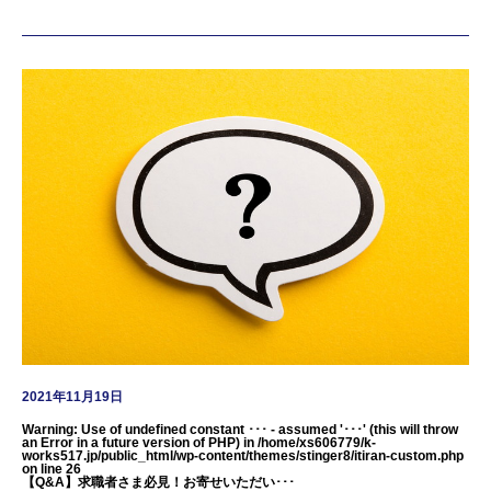
2021年11月19日
Warning
: Use of undefined constant ･･･ - assumed '･･･' (this will throw
an Error in a future version of PHP) in
/home/xs606779/k-
works517.jp/public_html/wp-content/themes/stinger8/itiran-custom.php
on line
26
【Q&A】求職者さま必見！お寄せいただい･･･