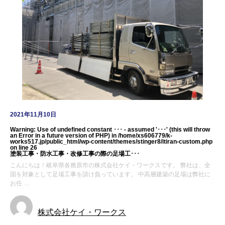
2021年11月10日
Warning
: Use of undefined constant ･･･ - assumed '･･･' (this will throw
an Error in a future version of PHP) in
/home/xs606779/k-
works517.jp/public_html/wp-content/themes/stinger8/itiran-custom.php
on line
26
塗装工事・防水工事・改修工事の際の足場工･･･
こんにちは！岐阜県各務原市の株式会社ケイ・ワークスです。 弊社は、全
国を対象として足場工事を請け負っています。 中高層建築の足場は弊社に
お任 …
株式会社ケイ・ワークス