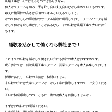
足場工事は1人で行えるものではありません。
何人かでチームを組み、手を取り合い支え合いながら進めていくものです。
ゆえに協調性の高さは必須のスキルといえるでしょう。
かつて何かしらの運動部やサークル活動に所属しており、チームワークを活
かして何かを成し遂げたことがあるなら、その経験は足場工事で大いに役立
ちます。
経験を活かして働くなら弊社まで！
これまでの経験を活かして働きたい方にも弊社の求人はおすすめです。
現在弊社では、新規足場工事スタッフ・営業スタッフを求人募集しておりま
す。
採用にあたり、経験の有無は一切問いません。
未経験の方には先輩スタッフが一から丁寧に指導しますので、ご安心くださ
い。
互いに切磋琢磨しつつ、ともに一流の鳶職人を目指しませんか？
まずはお気軽にお電話ください。
岐阜県関市・愛知県江南市など各地より
ご応募
をお待ちしております。